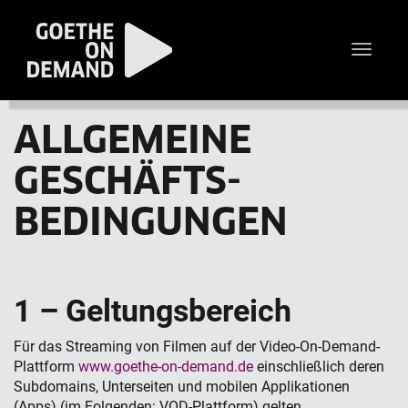
Toggle
naviga
ALLGEMEINE
GESCHÄFTS­
BEDINGUNGEN
1 – Geltungs­bereich
Für das Streaming von Filmen auf der Video-On-Demand-
Plattform
www.goethe-on-demand.de
einschließlich deren
Subdomains, Unterseiten und mobilen Applikationen
(Apps) (im Folgenden: VOD-Plattform) gelten